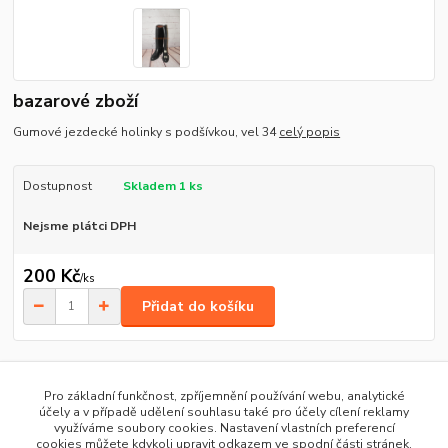
bazarové zboží
Gumové jezdecké holinky s podšívkou, vel 34
celý popis
Dostupnost
Skladem 1 ks
Nejsme plátci DPH
200 Kč
/
ks
Přidat do košíku
Číslo produktu:
2414
velikost:
34
Pro základní funkčnost, zpříjemnění používání webu, analytické
účely a v případě udělení souhlasu také pro účely cílení reklamy
využíváme soubory cookies. Nastavení vlastních preferencí
cookies můžete kdykoli upravit odkazem ve spodní části stránek.