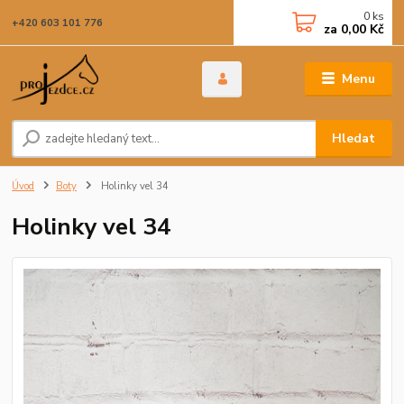
0
ks
+420 603 101 776
za
0,00 Kč
Menu
Hledat
Úvod
Boty
Holinky vel 34
Holinky vel 34