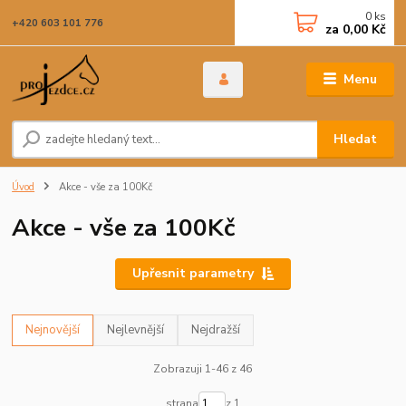
0
ks
+420 603 101 776
za
0,00 Kč
Menu
Hledat
Úvod
Akce - vše za 100Kč
Akce - vše za 100Kč
Upřesnit parametry
Nejnovější
Nejlevnější
Nejdražší
Zobrazuji 1-46 z 46
strana
z 1