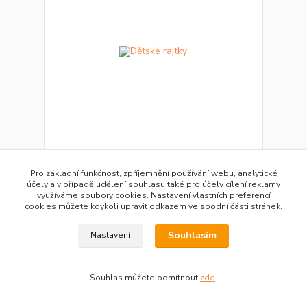
Dětské rajtky
Pro základní funkčnost, zpříjemnění používání webu, analytické
300 Kč
účely a v případě udělení souhlasu také pro účely cílení reklamy
100 Kč
/
ks
využíváme soubory cookies. Nastavení vlastních preferencí
cookies můžete kdykoli upravit odkazem ve spodní části stránek.
Přidat do košíku
Souhlasím
Nastavení
Souhlas můžete odmítnout
zde
.