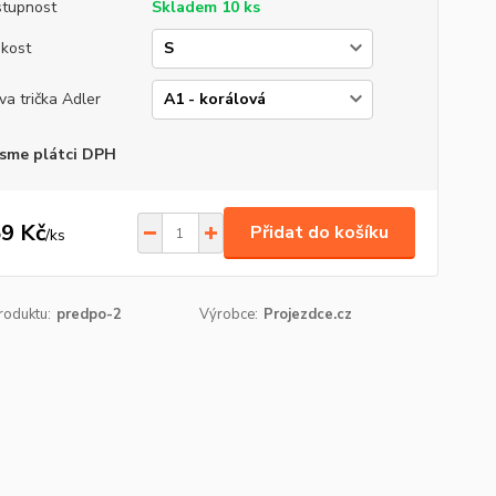
tupnost
Skladem 10 ks
ikost
va trička Adler
sme plátci DPH
9 Kč
Přidat do košíku
/
ks
roduktu:
predpo-2
Výrobce:
Projezdce.cz