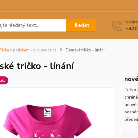
Nevíte
Hledat
+420
rička s potiskem - projezdce.cz
Dámské tričko - línání
ké tričko - línání
nové
ukt
Tričko
chráně
tmavém
poznám
předem