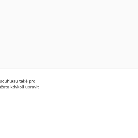
 souhlasu také pro
žete kdykoli upravit
Vytvořeno na
Eshop-rychle.cz