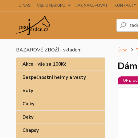
O NÁS
VŠE O NÁKUPU
JAK NAKUPOVAT
KONTAKTY
BAZAROVÉ ZBOŽÍ - skladem
Úvod
T
Dáms
Akce - vše za 100Kč
Bezpečnostní helmy a vesty
TOP prod
Boty
Cajky
Deky
Chapsy