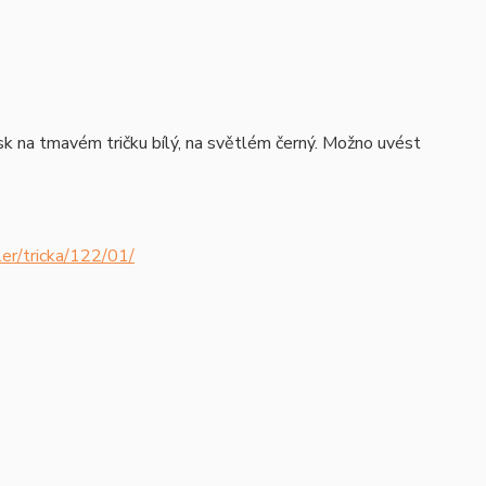
isk na tmavém tričku bílý, na světlém černý. Možno uvést
er/tricka/122/01/