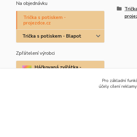
Na objednávku
Tričk
proje
Trička s potiskem -
projezdce.cz
Trička s potiskem - Blapot
Zpřátelení výrobci
Háčkovaná zvířátka -
ZOO z háčku
Pro základní funk
účely cílení reklam