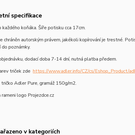
tní specifikace
o každého koňáka. Šíře potisku cca 17cm.
e chráněn autorským právem, jakékoli kopírování je trestné. Pot
í do poznámky.
objednávku, dodací doba 7-14 dní, nutná platba předem.
arev triček zde
https://www.adler.info/CZ/cs/Eshop_Product/adl
 tričko Adler Pure, gramáž 150g/m2.
 rameni logo Projezdce.cz
zařazeno v kategoriích