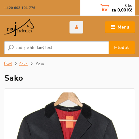
0
ks
+420 603 101 776
za
0,00 Kč
Menu
Hledat
Úvod
Saka
Sako
Sako