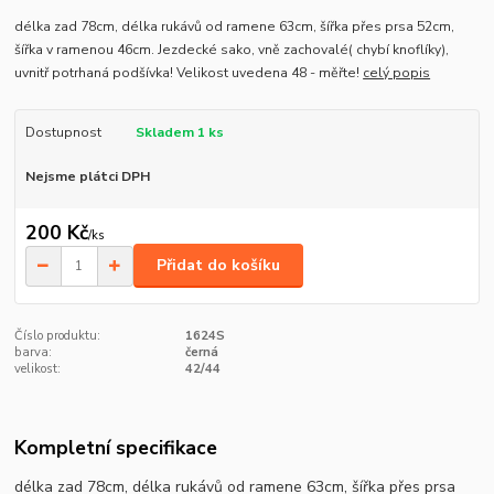
délka zad 78cm, délka rukávů od ramene 63cm, šířka přes prsa 52cm,
šířka v ramenou 46cm. Jezdecké sako, vně zachovalé( chybí knoflíky),
uvnitř potrhaná podšívka! Velikost uvedena 48 - měřte!
celý popis
Dostupnost
Skladem 1 ks
Nejsme plátci DPH
200 Kč
/
ks
Přidat do košíku
Číslo produktu:
1624S
barva:
černá
velikost:
42/44
Kompletní specifikace
délka zad 78cm, délka rukávů od ramene 63cm, šířka přes prsa